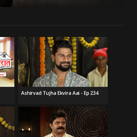
Ashirvad Tujha Ekvira Aai - Ep 234