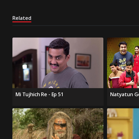
Related
Mi Tujhich Re - Ep 51
Natyatun G